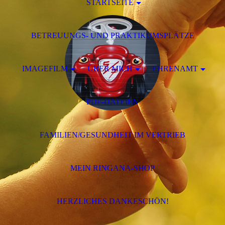
STARTSEITE
BETREUUNGS- UND PRAKTIKUMSPLÄTZE
IMAGEFILM
ÜBER MICH
EHRENAMT
PDF-DATEIEN
FAMILIEN/GESUNDHEIT IM VERTRIEB
MEIN RINGANA-SHOP
HERZLICHES DANKESCHÖN!